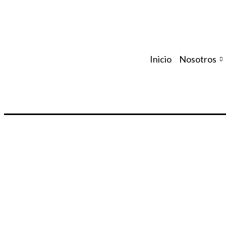
Inicio
Nosotros
Home
-
Casos Clínicos