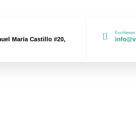
Escríbenos
uel María Castillo #20,
info@v