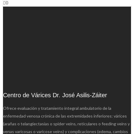
0
Centro de Várices Dr. José Asilis-Záiter
Ofrece evaluación y tratamiento integral ambulatorio de la
enfermedad venosa crónica de las extremidades inferiores: várices
(arañas o telangiectasias o spider veins, reticulares o feeding veins y
venas varicosas o varicose veins) y complicaciones (edema, cambios